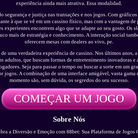
experiência ainda mais atrativa. Essa modalidad.
 segurança e justiça nas transações e nos jogos. Com gráficos 
nte à que se vê em um cassino físico, mas com a vantagem de 
s experientes encontrem algo que se adapte ao seu gosto. Os slo
uco mais de estratégia e conhecimento. A interação social tamb
oferecem mesas com dealers ao vivo, pe.
e de uma verdadeira experiência de cassino. Nos últimos anos, a
s adultos, que buscam formas de entretenimento inovadoras e ac
ogadores. Seja para passar o tempo ou buscar a sorte em um gra
por jogos. A combinação de uma interface amigável, vasta gama d
momento são, sem dúvida, os segredos do seu sucesso.
COMEÇAR UM JOGO
Sobre Nós
bra a Diversão e Emoção com 88bet: Sua Plataforma de Jogos 