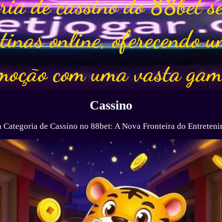
ria de cassino do 88bet se
tinas online, oferecendo u
emoção com uma vasta gama
Cassino
 Categoria de Cassino no 88bet: A Nova Fronteira do Entreten