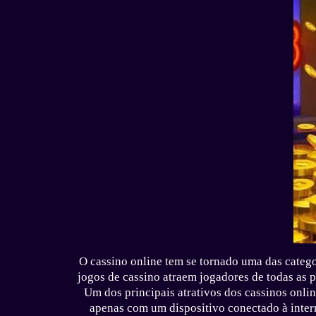
O cassino online tem se tornado uma das categ
jogos de cassino atraem jogadores de todas as p
Um dos principais atrativos dos cassinos onli
apenas com um dispositivo conectado à inter